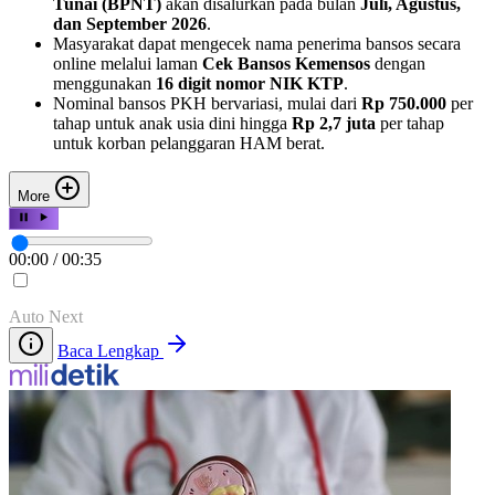
Tunai (BPNT)
akan disalurkan pada bulan
Juli, Agustus,
dan September 2026
.
Masyarakat dapat mengecek nama penerima bansos secara
online melalui laman
Cek Bansos Kemensos
dengan
menggunakan
16 digit nomor NIK KTP
.
Nominal bansos PKH bervariasi, mulai dari
Rp 750.000
per
tahap untuk anak usia dini hingga
Rp 2,7 juta
per tahap
untuk korban pelanggaran HAM berat.
More
00:00
/
00:35
Auto Next
Baca Lengkap