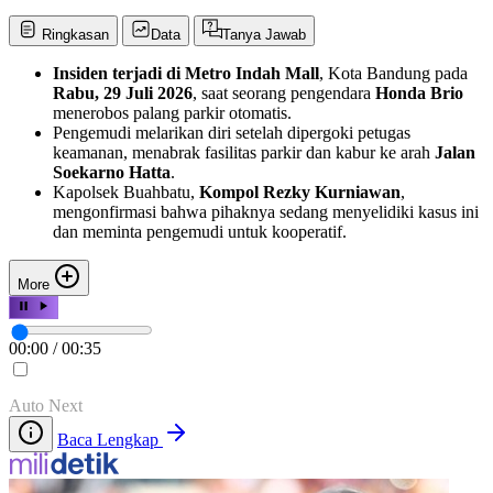
Ringkasan
Data
Tanya Jawab
Insiden terjadi di Metro Indah Mall
, Kota Bandung pada
Rabu, 29 Juli 2026
, saat seorang pengendara
Honda Brio
menerobos palang parkir otomatis.
Pengemudi melarikan diri setelah dipergoki petugas
keamanan, menabrak fasilitas parkir dan kabur ke arah
Jalan
Soekarno Hatta
.
Kapolsek Buahbatu,
Kompol Rezky Kurniawan
,
mengonfirmasi bahwa pihaknya sedang menyelidiki kasus ini
dan meminta pengemudi untuk kooperatif.
More
00:00
/
00:35
Auto Next
Baca Lengkap