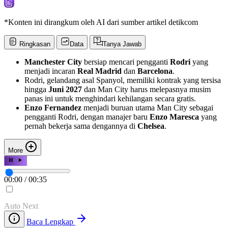
*Konten ini dirangkum oleh AI dari sumber artikel detikcom
Ringkasan
Data
Tanya Jawab
Manchester City
bersiap mencari pengganti
Rodri
yang
menjadi incaran
Real Madrid
dan
Barcelona
.
Rodri, gelandang asal Spanyol, memiliki kontrak yang tersisa
hingga
Juni 2027
dan Man City harus melepasnya musim
panas ini untuk menghindari kehilangan secara gratis.
Enzo Fernandez
menjadi buruan utama Man City sebagai
pengganti Rodri, dengan manajer baru
Enzo Maresca
yang
pernah bekerja sama dengannya di
Chelsea
.
More
00:00
/
00:35
Auto Next
Baca Lengkap