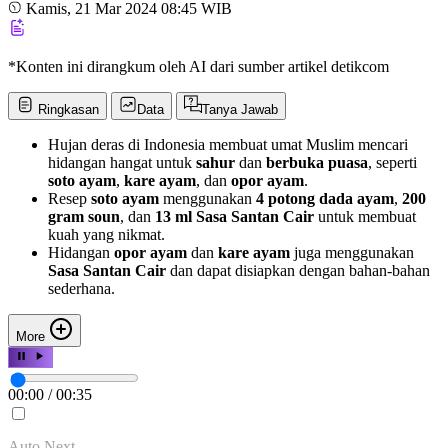
Kamis, 21 Mar 2024 08:45 WIB
*Konten ini dirangkum oleh AI dari sumber artikel detikcom
Ringkasan
Data
Tanya Jawab
Hujan deras di Indonesia membuat umat Muslim mencari
hidangan hangat untuk
sahur
dan
berbuka puasa
, seperti
soto ayam
,
kare ayam
, dan
opor ayam
.
Resep
soto ayam
menggunakan
4 potong dada ayam
,
200
gram soun
, dan
13 ml Sasa Santan Cair
untuk membuat
kuah yang nikmat.
Hidangan
opor ayam
dan
kare ayam
juga menggunakan
Sasa Santan Cair
dan dapat disiapkan dengan bahan-bahan
sederhana.
More
00:00
/
00:35
Auto Next