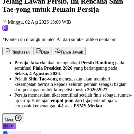
Jelang Lawan Persib, Ini Rencana Shin
Tae-yong untuk Pemain Persija
Minggu, 02 Agt 2026 13:00 WIB
*Konten ini dirangkum oleh AI dari sumber artikel detikcom
Ringkasan
Data
Tanya Jawab
Persija Jakarta
akan menghadapi
Persib Bandung
pada
semifinal
Piala Presiden 2026
yang berlangsung pada
Selasa, 4 Agustus 2026
.
Pelatih
Shin Tae-yong
menegaskan akan memberi
kesempatan bermain kepada seluruh pemain sebagai bagian
dari persiapan untuk kompetisi musim
2026/2027
.
Persija memastikan tiket semifinal setelah finis sebagai runner-
up Grup B dengan
empat poin
dari tiga pertandingan,
termasuk kemenangan
4-1
atas
PSMS Medan
.
More