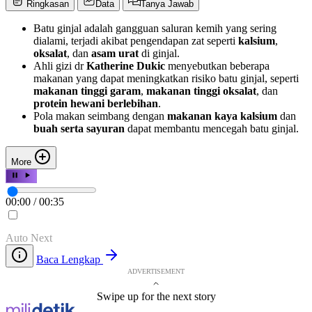
Ringkasan
Data
Tanya Jawab
Batu ginjal adalah gangguan saluran kemih yang sering
dialami, terjadi akibat pengendapan zat seperti
kalsium
,
oksalat
, dan
asam urat
di ginjal.
Ahli gizi dr
Katherine Dukic
menyebutkan beberapa
makanan yang dapat meningkatkan risiko batu ginjal, seperti
makanan tinggi garam
,
makanan tinggi oksalat
, dan
protein hewani berlebihan
.
Pola makan seimbang dengan
makanan kaya kalsium
dan
buah serta sayuran
dapat membantu mencegah batu ginjal.
More
00:00
/
00:35
Auto Next
Baca Lengkap
ADVERTISEMENT
Swipe up for the next story