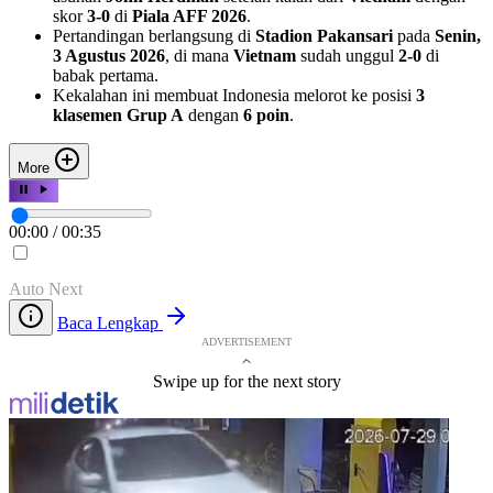
skor
3-0
di
Piala AFF 2026
.
Pertandingan berlangsung di
Stadion Pakansari
pada
Senin,
3 Agustus 2026
, di mana
Vietnam
sudah unggul
2-0
di
babak pertama.
Kekalahan ini membuat Indonesia melorot ke posisi
3
klasemen Grup A
dengan
6 poin
.
More
00:00
/
00:35
Auto Next
Baca Lengkap
ADVERTISEMENT
Swipe up for the next story