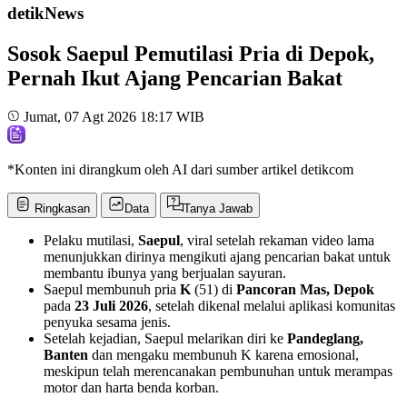
detikNews
Sosok Saepul Pemutilasi Pria di Depok,
Pernah Ikut Ajang Pencarian Bakat
Jumat, 07 Agt 2026 18:17 WIB
*Konten ini dirangkum oleh AI dari sumber artikel detikcom
Ringkasan
Data
Tanya Jawab
Pelaku mutilasi,
Saepul
, viral setelah rekaman video lama
menunjukkan dirinya mengikuti ajang pencarian bakat untuk
membantu ibunya yang berjualan sayuran.
Saepul membunuh pria
K
(51) di
Pancoran Mas, Depok
pada
23 Juli 2026
, setelah dikenal melalui aplikasi komunitas
penyuka sesama jenis.
Setelah kejadian, Saepul melarikan diri ke
Pandeglang,
Banten
dan mengaku membunuh K karena emosional,
meskipun telah merencanakan pembunuhan untuk merampas
motor dan harta benda korban.