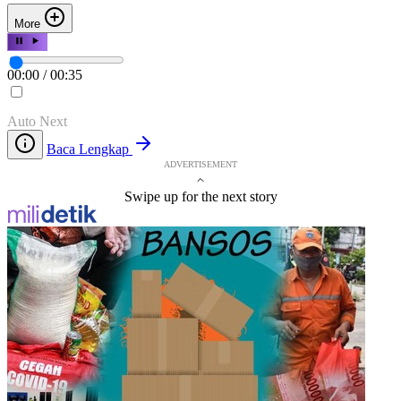
More
00:00
/
00:35
Auto Next
Baca Lengkap
ADVERTISEMENT
Swipe up for the next story