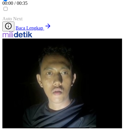
00:00
/
00:35
Auto Next
Baca Lengkap