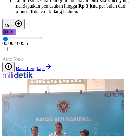
Contoh sukses dari program ini adalah
Diki Marsuki
, yang
mendapatkan pemasukan hingga
Rp 3 juta
per bulan dari
komisi affiliate di bidang fashion.
More
00:00
/
00:35
Auto Next
Baca Lengkap